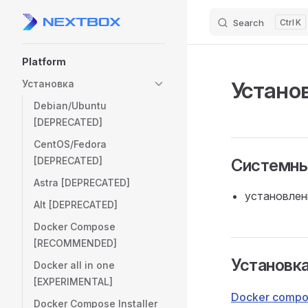
Search
K
Skip to content
Sidebar Navigation
Platform
Устано
Установка
Debian/Ubuntu
[DEPRECATED]
CentOS/Fedora
[DEPRECATED]
Системны
Astra [DEPRECATED]
установлен
Alt [DEPRECATED]
Docker Compose
[RECOMMENDED]
Установка
Docker all in one
[EXPERIMENTAL]
Docker comp
Docker Compose Installer