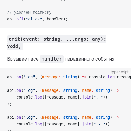
// удоляем подписку
api.
off
(
"click"
, handler);
emit(event: string, ...args: any):
void;
Вызывает все
переданного события
handler
typescript
api.
on
(
"log"
, (
message
:
 string
) 
=>
 console.
log
(messag
api.
on
(
"log"
, (
message
:
 string
, 
name
:
 string
) 
=>
    console.
log
([message, name].
join
(
", "
))
);
api.
on
(
"log"
, (
message
:
 string
, 
name
:
 string
) 
=>
    console.
log
([message, name].
join
(
" - "
))
);