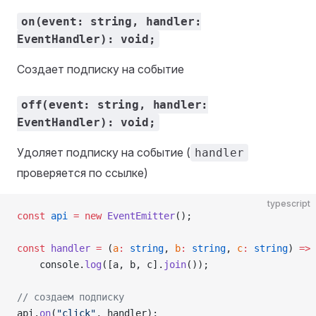
on(event: string, handler:
EventHandler): void;
Создает подписку на событие
off(event: string, handler:
EventHandler): void;
Удоляет подписку на событие (
handler
проверяется по ссылке)
typescript
const
 api
 =
 new
 EventEmitter
();
const
 handler
 =
 (
a
:
 string
, 
b
:
 string
, 
c
:
 string
) 
=>
    console.
log
([a, b, c].
join
());
// создаем подписку
api.
on
(
"click"
, handler);