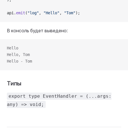
api.
emit
(
"log"
, 
"Hello"
, 
"Tom"
);
В консоль будет выведено:
Hello
Hello, Tom
Hello - Tom
Типы
export type EventHandler = (...args:
any) => void;