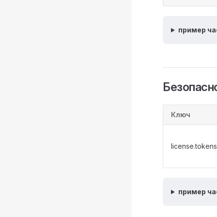
пример ча
Безопасн
Ключ
license.tokens
пример ча