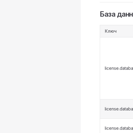
База дан
Ключ
license.datab
license.datab
license.datab