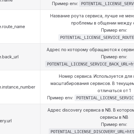
Пример env:
POTENTIAL_LICENSE_SERV
Название роута сервиса, лучше не мен
проблемы в общении между 
ce.route_name
Пример env:
POTENTIAL_LICENSE_SERVICE_ROUT
Адрес по которому обращаются к серви
e.back_url
Пример env:
POTENTIAL_LICENSE_SERVICE_BACK_URL=h
Номер сервиса. Используется для 
масштабирования сервисов. В текуще
ce.instance_number
отличаться от 1
Пример env:
POTENTIAL_LICENSE_SERVIC
Адрес discovery сервиса в NB. В котор
сервисы в NB
ery.url
Пример env:
POTENTIAL_LICENSE_DISCOVERY_URL=ht