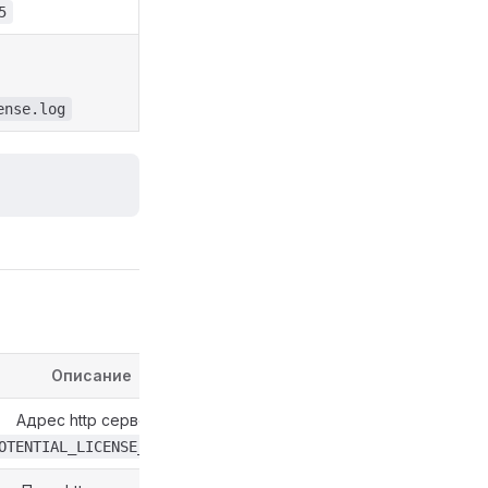
5
ense.log
Описание
Адрес http сервера
OTENTIAL_LICENSE_HTTP_HOST=0.0.0.0