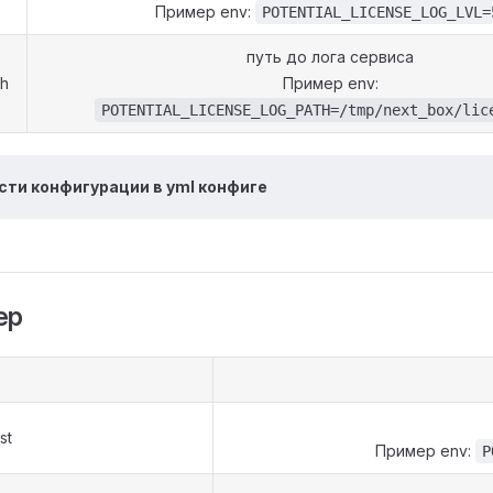
Пример env:
POTENTIAL_LICENSE_LOG_LVL=
путь до лога сервиса
th
Пример env:
POTENTIAL_LICENSE_LOG_PATH=/tmp/next_box/lic
сти конфигурации в yml конфиге
ер
st
Пример env:
P