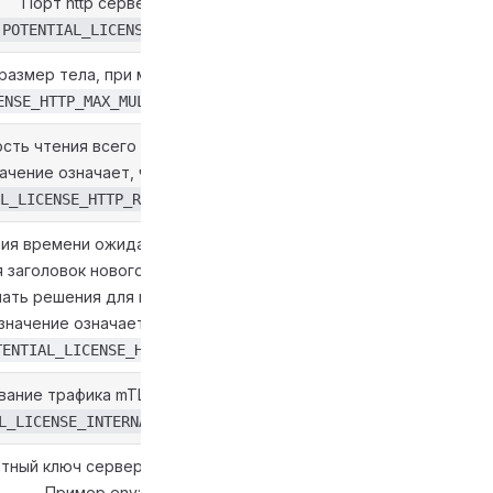
Порт http сервера
POTENTIAL_LICENSE_HTTP_PORT=6008
размер тела, при мультипарт запросах
ENSE_HTTP_MAX_MULTIPART_BODY_SIZE=0
ть чтения всего запроса, включая текст. Нулевое или
чение означает, что тайм-аута не будет.
L_LICENSE_HTTP_READ_TIMEOUT=0
ия времени ожидания записи ответа. Оно сбрасывается
 заголовок нового запроса. Как и ReadTimeout, оно не
ать решения для каждого отдельного запроса. Нулевое
значение означает, что тайм-аута не будет.
TENTIAL_LICENSE_HTTP_WRITE_TIMEOUT=0
ание трафика mTLS между сервисами NB.
L_LICENSE_INTERNAL_HTTP_MTLS_ENABLE=false
тный ключ сервера для mTLS.
Пример env: