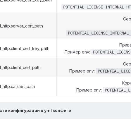
POTENTIAL_LICENSE_INTERNAL_HT
Сер
al_http.server_cert_path
POTENTIAL_LICENSE_INTERNAL_
Прива
l_http.client_cert_key_path
Пример env:
POTENTIAL_LICENS
Сер
l_http.client_cert_path
Пример env:
POTENTIAL_LICE
Кор
l_http.ca_cert_path
Пример env:
POTENTIAL_L
сти конфигурации в yml конфиге