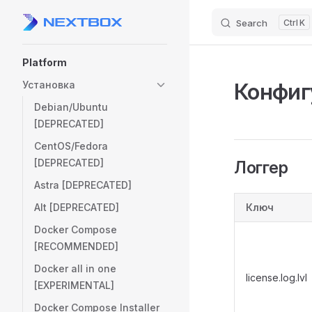
Search
K
Skip to content
Sidebar Navigation
Platform
Конфиг
Установка
Debian/Ubuntu
[DEPRECATED]
CentOS/Fedora
[DEPRECATED]
Логгер
Astra [DEPRECATED]
Alt [DEPRECATED]
Ключ
Docker Compose
[RECOMMENDED]
Docker all in one
license.log.lvl
[EXPERIMENTAL]
Docker Compose Installer