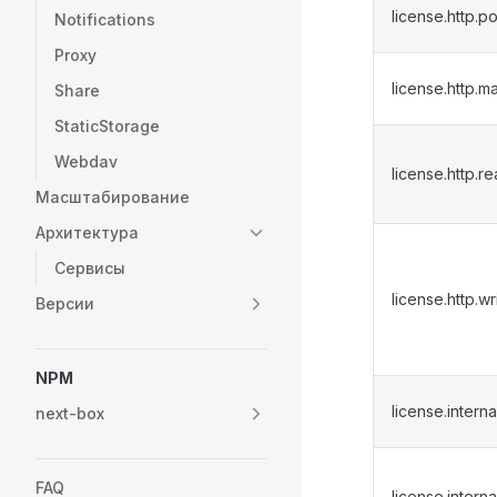
license.http.po
Notifications
Proxy
license.http.m
Share
StaticStorage
Webdav
license.http.r
Масштабирование
Архитектура
Сервисы
license.http.wr
Версии
NPM
license.interna
next-box
FAQ
license.intern