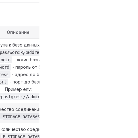
Описание
упа к базе данных в формате:
password>@<address>:<port>/license"
- логин базы
login
- пароль от базы
word
- адрес до базы
ress
- порт до базы
ort
Пример env:
=postgres://admin:admin@127.0.0.1:5432/license
ество соединений к базе в простое.
E_STORAGE_DATABASE_MAX_IDLE_CONNECTIONS=2
количество соединений к базе.
ILE_STORAGE_DATABASE_MAX_CONNECTIONS=20