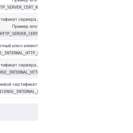
TP_SERVER_CERT_KEY_PATH=./host.docker.internal.key
тификат сервера для mTLS.
Пример env:
HTTP_SERVER_CERT_PATH=./host.docker.internal.crt
тный ключ клиента для mTLS.
E_INTERNAL_HTTP_CLIENT_CERT_KEY_PATH=./client.key
тификат сервера для mTLS.
NSE_INTERNAL_HTTP_CLIENT_CERT_PATH=./client.crt
невой сертификат для mTLS.
ICENSE_INTERNAL_HTTP_CA_CERT_PATH=./cert.crt