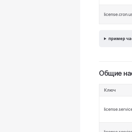
license.cron.
пример ча
Общие на
Ключ
license.servic
license.servi