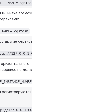
ICE_NAME=Logstash
ять, иначе возможны
сервисами!
E_NAME=logstash
су другие сервисы NB.
ttp://127.0.0.1:6008
горизонтального
м сервисе не должен
E_INSTANCE_NUMBER=1
ом регистрируются все
tp://127.0.0.1:6001