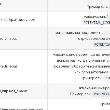
rt
Пример env:
максимальный 
ax_multipart_body_size
POTENTIAL_LIC
максимальная продолжительнос
ead_timeout
отрицательное зна
POTENTIA
максимальное время до истечен
всякий раз, когда считывается
ite_timeout
позволяет обработчикам приним
или отрицательное 
Пример env:
PO
Включение шифров
l_http.mtls_enable
Пример env:
POTENTIA
Прива
al_http.server_cert_key_path