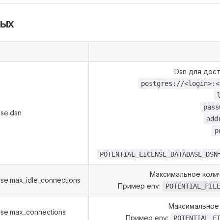
ных
Dsn для дост
postgres://<login>:<
pass
ase.dsn
add
p
POTENTIAL_LICENSE_DATABASE_DSN
Максимальное колич
ase.max_idle_connections
Пример env:
POTENTIAL_FIL
Максимальное 
ase.max_connections
Пример env:
POTENTIAL_F