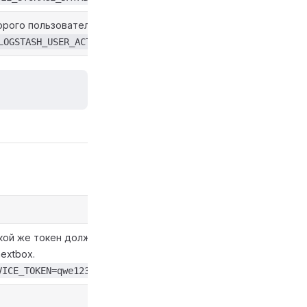
орого пользовательские логи остаются в базе.
LOGSTASH_USER_ACTION_BORDER_HOUR=-720
кой же токен должен
extbox.
VICE_TOKEN=qwe123