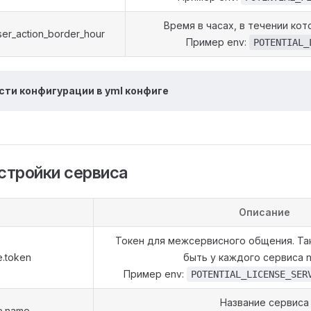
Время в часах, в течении кот
user_action_border_hour
Пример env:
POTENTIAL_
сти конфигурации в yml конфиге
стройки сервиса
Описание
Токен для межсервисного общения. Та
e.token
быть у каждого сервиса n
Пример env:
POTENTIAL_LICENSE_SER
Название сервиса
ce.name