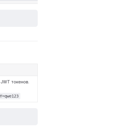
 JWT токенов.
Y=qwe123